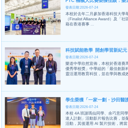
FTC 機械人比賽榮獲佳績：
發表日期:2026-07-24
本校於去年二月參加香港科技大學舉
（Finalist Alliance Award）
藉在香港賽事 ...
科技賦能教學 開創學習新紀元
發表日期:2026-07-24
樂道中學欣然宣佈，本校於香港賽
優秀學校獎」中學組的「最佳創新
靈活運用教育科技，並在學與教成效
學生榮獲「一家一劃・沙田醫
發表日期:2026-07-24
本校 4A 班謝瑪仙同學、余巧意
達人計劃」活動影片報告比賽，並
活動，其後運用 AI 製片技術，將當