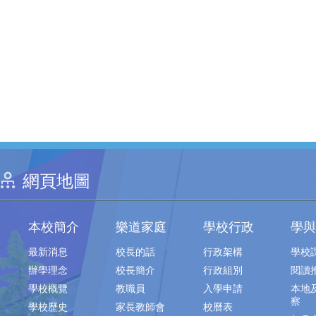
網頁地圖
本校簡介
樂道家庭
學校行政
學與
最新消息
校長的話
行政架構
學校
辦學理念
校長簡介
行政組別
閱讀
學校概覽
教職員
入學申請
本地
察
學校歷史
家長教師會
校曆表