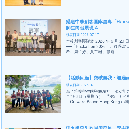
樂道中學創客團隊勇奪「Hacka
師生同台展現 A
發表日期:2026-07-17
本校創客團隊於 2026 年 6 月
──「Hackathon 2026」。經過當
希、周芊妤、黃芷珊、賴雨 ...
【活動回顧】突破自我・迎難
發表日期:2026-07-17
為了培養學生的堅毅精神、獨立能力
至7月3日（星期五），帶領十五
（Outward Bound Hong Kong
中五級李思欣同學踏足「學與教博