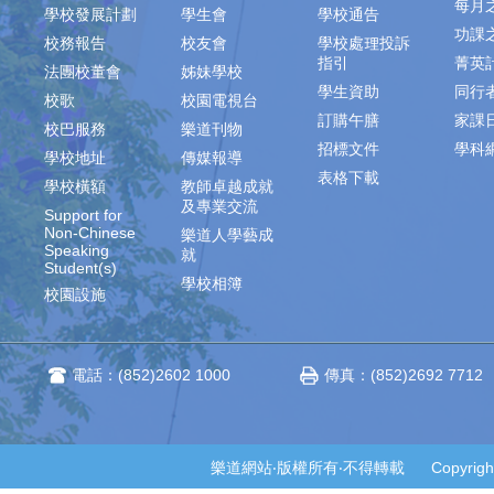
每月
學校發展計劃
學生會
學校通告
功課
校務報告
校友會
學校處理投訴
指引
菁英
法團校董會
姊妹學校
學生資助
同行
校歌
校園電視台
訂購午膳
家課
校巴服務
樂道刊物
招標文件
學科
學校地址
傳媒報導
表格下載
學校橫額
教師卓越成就
及專業交流
Support for
Non-Chinese
樂道人學藝成
Speaking
就
Student(s)
學校相簿
校園設施
電話：(852)2602 1000
傳真：(852)2692 7712
樂道網站‧版權所有‧不得轉載 Copyright © 2014-