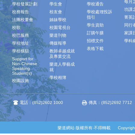
每月
學校發展計劃
學生會
學校通告
功課
校務報告
校友會
學校處理投訴
指引
菁英
法團校董會
姊妹學校
學生資助
同行
校歌
校園電視台
訂購午膳
家課
校巴服務
樂道刊物
招標文件
學科
學校地址
傳媒報導
表格下載
學校橫額
教師卓越成就
及專業交流
Support for
Non-Chinese
樂道人學藝成
Speaking
就
Student(s)
學校相簿
校園設施
電話：(852)2602 1000
傳真：(852)2692 7712
樂道網站‧版權所有‧不得轉載 Copyright © 2014-