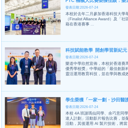
FTC 機械人比賽榮獲佳績：
發表日期:2026-07-24
本校於去年二月參加香港科技大學舉
（Finalist Alliance Award）
藉在香港賽事 ...
科技賦能教學 開創學習新紀元
發表日期:2026-07-24
樂道中學欣然宣佈，本校於香港賽
優秀學校獎」中學組的「最佳創新
靈活運用教育科技，並在學與教成效
學生榮獲「一家一劃・沙田醫
發表日期:2026-07-24
本校 4A 班謝瑪仙同學、余巧意
達人計劃」活動影片報告比賽，並
活動，其後運用 AI 製片技術，將當