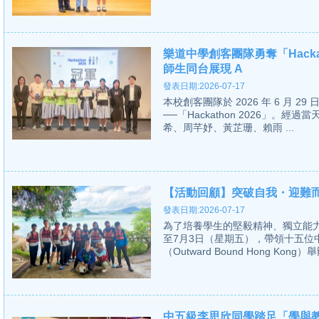
樂道中學創客團隊勇奪「Hacka
師生同台展現 A
發表日期:2026-07-17
本校創客團隊於 2026 年 6 月
──「Hackathon 2026」。經過當
希、周芊妤、黃芷珊、賴雨 ...
【活動回顧】突破自我・迎難
發表日期:2026-07-17
為了培養學生的堅毅精神、獨立能力
至7月3日（星期五），帶領十五
（Outward Bound Hong Kong
中五級李思欣同學踏足「學與教博