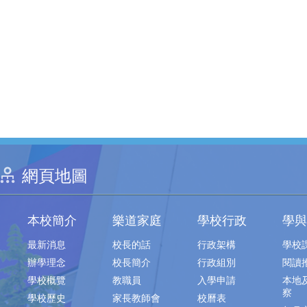
網頁地圖
本校簡介
樂道家庭
學校行政
學與
最新消息
校長的話
行政架構
學校
辦學理念
校長簡介
行政組別
閱讀
學校概覽
教職員
入學申請
本地
察
學校歷史
家長教師會
校曆表