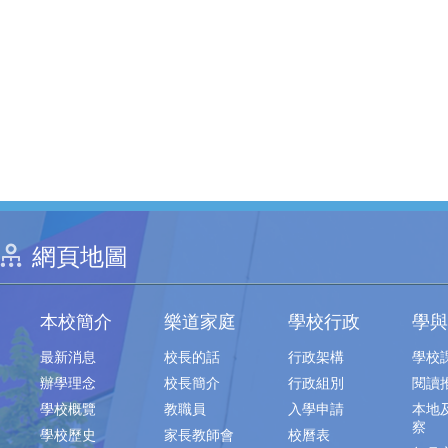
網頁地圖
本校簡介
樂道家庭
學校行政
學與
最新消息
校長的話
行政架構
學校
辦學理念
校長簡介
行政組別
閱讀
學校概覽
教職員
入學申請
本地
察
學校歷史
家長教師會
校曆表