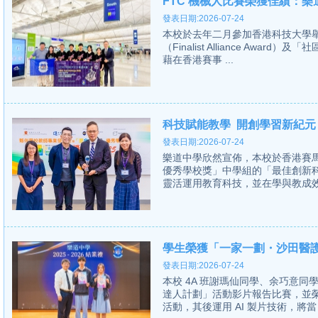
FTC 機械人比賽榮獲佳績：
發表日期:2026-07-24
本校於去年二月參加香港科技大學舉
（Finalist Alliance Award）
藉在香港賽事 ...
科技賦能教學 開創學習新紀元
發表日期:2026-07-24
樂道中學欣然宣佈，本校於香港賽
優秀學校獎」中學組的「最佳創新
靈活運用教育科技，並在學與教成效
學生榮獲「一家一劃・沙田醫
發表日期:2026-07-24
本校 4A 班謝瑪仙同學、余巧意
達人計劃」活動影片報告比賽，並
活動，其後運用 AI 製片技術，將當