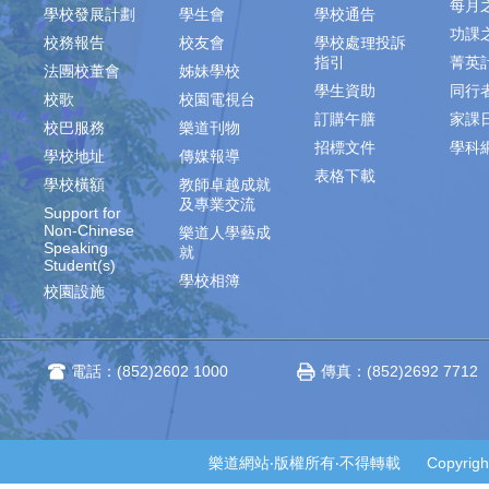
每月
學校發展計劃
學生會
學校通告
功課
校務報告
校友會
學校處理投訴
指引
菁英
法團校董會
姊妹學校
學生資助
同行
校歌
校園電視台
訂購午膳
家課
校巴服務
樂道刊物
招標文件
學科
學校地址
傳媒報導
表格下載
學校橫額
教師卓越成就
及專業交流
Support for
Non-Chinese
樂道人學藝成
Speaking
就
Student(s)
學校相簿
校園設施
電話：(852)2602 1000
傳真：(852)2692 7712
樂道網站‧版權所有‧不得轉載 Copyright © 2014-