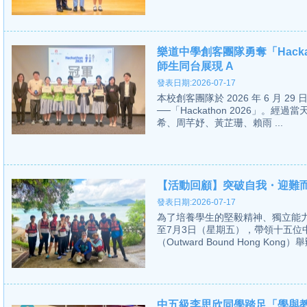
樂道中學創客團隊勇奪「Hacka
師生同台展現 A
發表日期:2026-07-17
本校創客團隊於 2026 年 6 月
──「Hackathon 2026」。經過當
希、周芊妤、黃芷珊、賴雨 ...
【活動回顧】突破自我・迎難
發表日期:2026-07-17
為了培養學生的堅毅精神、獨立能力
至7月3日（星期五），帶領十五
（Outward Bound Hong Kong
中五級李思欣同學踏足「學與教博