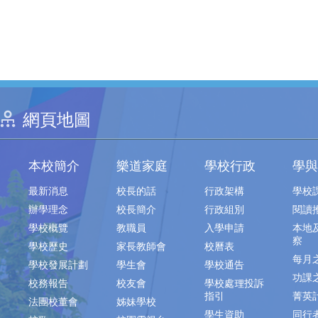
網頁地圖
本校簡介
樂道家庭
學校行政
學與
最新消息
校長的話
行政架構
學校
辦學理念
校長簡介
行政組別
閱讀
學校概覽
教職員
入學申請
本地
察
學校歷史
家長教師會
校曆表
每月
學校發展計劃
學生會
學校通告
功課
校務報告
校友會
學校處理投訴
指引
菁英
法團校董會
姊妹學校
學生資助
同行