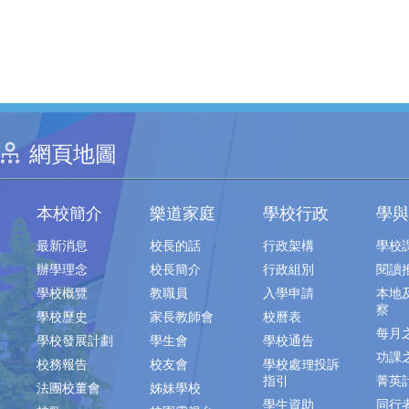
網頁地圖
本校簡介
樂道家庭
學校行政
學與
最新消息
校長的話
行政架構
學校
辦學理念
校長簡介
行政組別
閱讀
學校概覽
教職員
入學申請
本地
察
學校歷史
家長教師會
校曆表
每月
學校發展計劃
學生會
學校通告
功課
校務報告
校友會
學校處理投訴
指引
菁英
法團校董會
姊妹學校
學生資助
同行