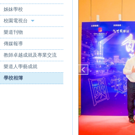
姊妹學校
校園電視台
樂道刊物
傳媒報導
教師卓越成就及專業交流
樂道人學藝成就
學校相簿