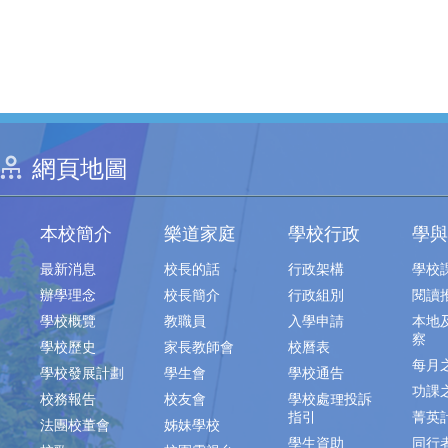
網頁地圖
本校簡介
樂道家庭
學校行政
學與
最新消息
校長的話
行政架構
學校
辦學理念
校長簡介
行政組別
閱讀
學校概覽
教職員
入學申請
本地
察
學校歷史
家長教師會
校曆表
每月
學校發展計劃
學生會
學校通告
功課
校務報告
校友會
學校處理投訴
指引
菁英
法團校董會
姊妹學校
學生資助
同行