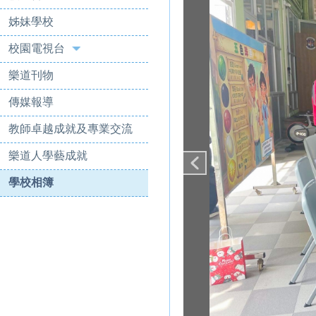
姊妹學校
校園電視台
樂道刊物
傳媒報導
教師卓越成就及專業交流
樂道人學藝成就
學校相簿