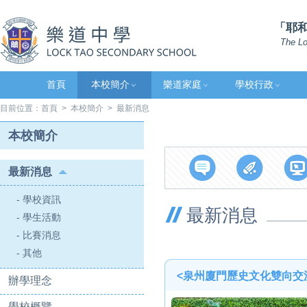
「耶和
The Lo
首頁
本校簡介
樂道家庭
學校行政
目前位置：
首頁
>
本校簡介
> 最新消息
本校簡介
最新消息
- 學校資訊
最新消息
- 學生活動
- 比賽消息
- 其他
​<泉州廈門歷史文化雙向交
辦學理念
學校概覽