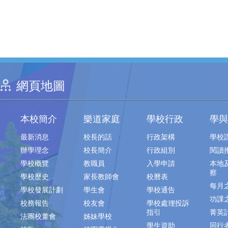
網頁地圖
本校簡介
樂道家庭
學校行政
學與
最新消息
校長的話
行政架構
學校
辦學理念
校長簡介
行政組別
閱讀
學校概覽
教職員
入學申請
本地
察
學校歷史
家長教師會
校曆表
每月
學校發展計劃
學生會
學校通告
功課
校務報告
校友會
學校處理投訴
指引
菁英
法團校董會
姊妹學校
學生資助
同行