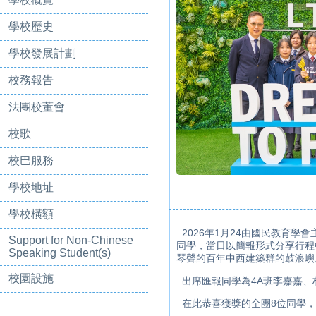
學校歷史
學校發展計劃
校務報告
法團校董會
校歌
校巴服務
學校地址
學校橫額
2026年1月24
由
國民教育學會
Support for Non-Chinese
同學
，
當日
以
簡報
形式分享
行程
Speaking Student(s)
琴聲的百年中西建築群的鼓浪嶼
校園設施
出席匯報同學為4A班李嘉嘉
、
在此恭喜獲獎的全團8位同學，