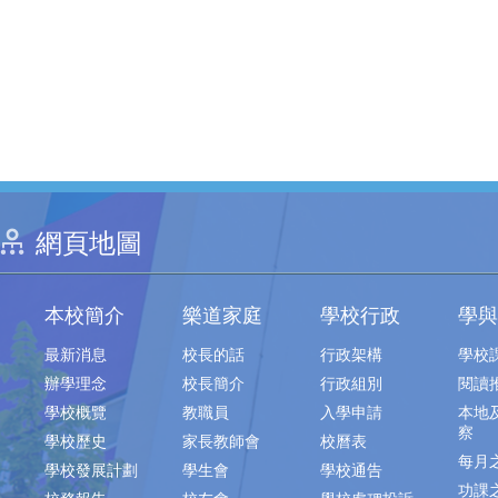
網頁地圖
本校簡介
樂道家庭
學校行政
學與
最新消息
校長的話
行政架構
學校
辦學理念
校長簡介
行政組別
閱讀
學校概覽
教職員
入學申請
本地
察
學校歷史
家長教師會
校曆表
每月
學校發展計劃
學生會
學校通告
功課