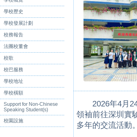
學校歷史
學校發展計劃
校務報告
法團校董會
校歌
校巴服務
學校地址
學校橫額
2026年4月2
Support for Non-Chinese
Speaking Student(s)
領袖前往深圳實
校園設施
多年