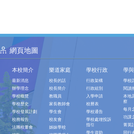
網頁地圖
本校簡介
樂道家庭
學校行政
學與
最新消息
校長的話
行政架構
學校
辦學理念
校長簡介
行政組別
閱讀
學校概覽
教職員
入學申請
本地
察
學校歷史
家長教師會
校曆表
每月
學校發展計劃
學生會
學校通告
功課
校務報告
校友會
學校處理投訴
指引
菁英
法團校董會
姊妹學校
學生資助
同行