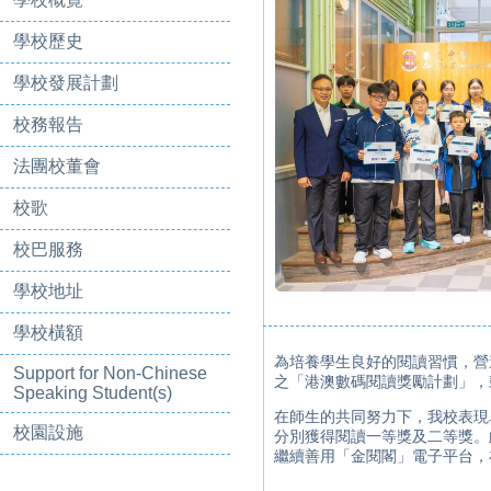
學校歷史
學校發展計劃
校務報告
法團校董會
校歌
校巴服務
學校地址
學校橫額
為培養學生良好的閱讀習慣，
營
Support for Non-Chinese
之「港澳數碼閱讀獎勵計劃」，
Speaking Student(s)
在師生的共同努力下，我校表現
校園設施
分別獲得
閱讀
一等獎及二等獎。
繼續善用「金閱閣」電子平台，