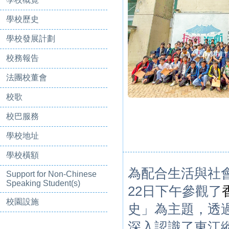
學校歷史
學校發展計劃
校務報告
法團校董會
校歌
校巴服務
學校地址
學校橫額
為配合生活與社
Support for Non-Chinese
Speaking Student(s)
22日下午
參觀了
校園設施
史」為主題，透
深入認識了東江