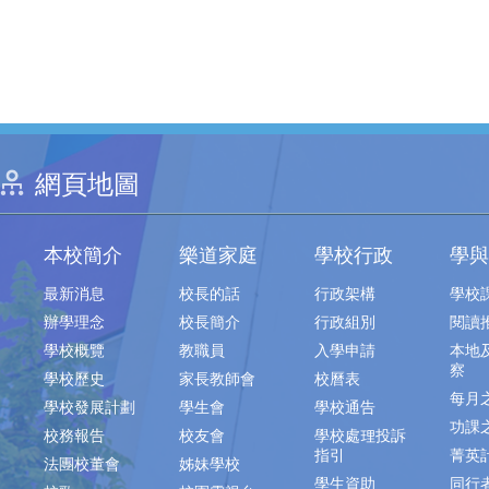
網頁地圖
本校簡介
樂道家庭
學校行政
學與
最新消息
校長的話
行政架構
學校
辦學理念
校長簡介
行政組別
閱讀
學校概覽
教職員
入學申請
本地
察
學校歷史
家長教師會
校曆表
每月
學校發展計劃
學生會
學校通告
功課
校務報告
校友會
學校處理投訴
指引
菁英
法團校董會
姊妹學校
學生資助
同行