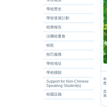
學校歷史
學校發展計劃
校務報告
法團校董會
校歌
校巴服務
學校地址
學校橫額
恭
Support for Non-Chinese
獎
Speaking Student(s)
是
校園設施
透