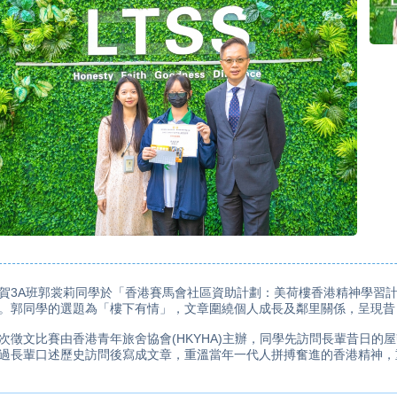
賀3A班郭裳莉同學於「香港賽馬會社區資助計劃：美荷樓香港精神學習
。郭同學的選題為「樓下有情」，文章圍繞個人成長及鄰里關係，呈現昔
次徵文比賽由香港青年旅舍協會(HKYHA)主辦，同學先訪問長輩昔日的
過長輩口述歷史訪問後寫成文章，重溫當年一代人拼搏奮進的香港精神，