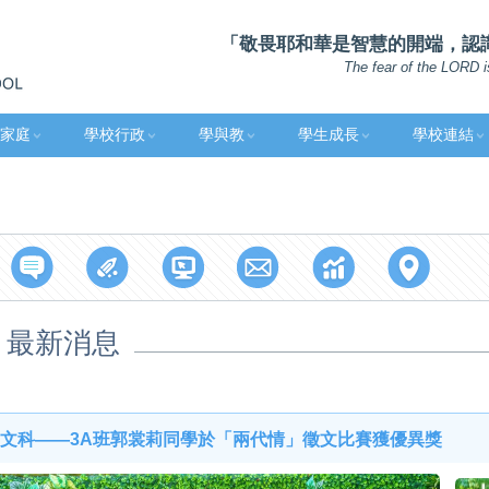
「敬畏耶和華是智慧的開端，認識至
The fear of the LORD i
家庭
學校行政
學與教
學生成長
學校連結
最新消息
文科——3A班郭裳莉同學於「兩代情」徵文比賽獲優異獎