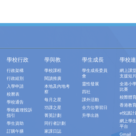
學校行政
學與教
學生成長
學校連
行政架構
學校課程
學生成長委員
網上課
會
支援短
行政組別
閱讀推廣
靈性發展
全港小
入學申請
本地及內地考
比賽
察
四社
校曆表
校際體
每月之星
課外活動
學校通告
香港教
功課之星
全方位學習日
學校處理投訴
e悅讀計
指引
菁英計劃
升學出路
網上學
學生資助
同行者計劃
平台
訂購午膳
家課日誌
Gmail