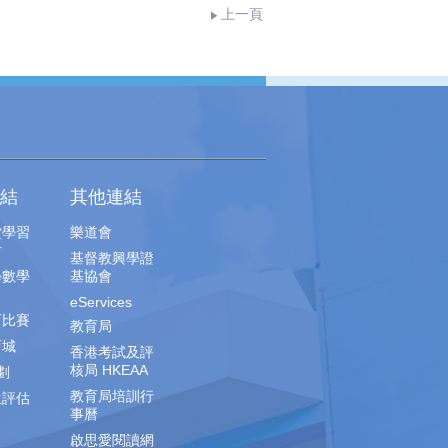
上一頁
結
其他連結
堂學習
樂道會
片
基督教興學證
學數學
基協會
eServices
育比賽
教育局
育城
香港考試及評
核局 HKEAA
劃
教育局培訓行
生評估
事曆
啟思愛閱讀網