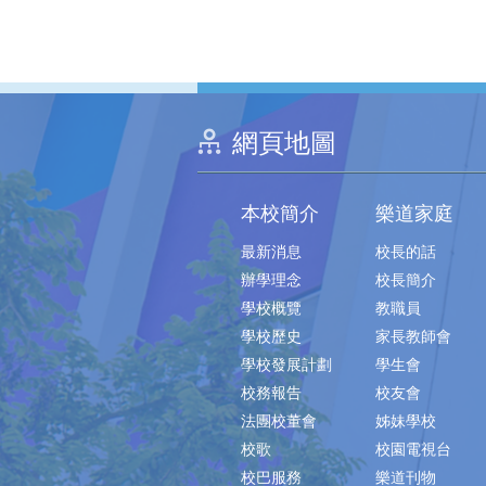
網頁地圖
本校簡介
樂道家庭
最新消息
校長的話
辦學理念
校長簡介
學校概覽
教職員
學校歷史
家長教師會
學校發展計劃
學生會
校務報告
校友會
法團校董會
姊妹學校
校歌
校園電視台
校巴服務
樂道刊物