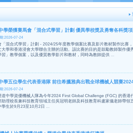
中學榮獲賽馬會「混合式學習」計劃 優異學校獎及勇奪各科獎項
:2026-07-24
「混合式學習」計劃 - 2024/25年度教學個案比賽及影片教材製作比賽
文大學和香港浸會大學聯合主辦的活動。該比賽的目的是鼓勵教師製作優
學習」教學個案，以及優質教學影片和教材，同時為教師提供 ...
中學五位學生代表香港隊 前往希臘雅典出戰全球機械人競賽2024 
:2026-07-24
道中學資優機械人隊為今年2024 First Global Challenge (FGC) 的
席助理校長兼科技教育領域主任吳冠明老師及科技教育科盧家儀老師帶領
學生於9月23至10月2日 ...