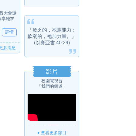
獲得大會邀
分享她在
「疲乏的，祂賜能力；
詳情
軟弱的，祂加力量。」
(以賽亞書 40:29)
更多消息
校園電視台
「我們的頻道」
查看更多節目