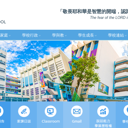
「敬畏耶和華是智慧的開端，認識至
The fear of the LORD i
家庭
學校行政
學與教
學生成長
學校連結