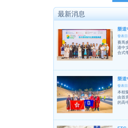
最新消息
樂道
發表日期
賽馬會
港中
合式
樂道
發表日期
本校樂
由首
的高中