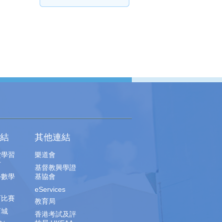
結
其他連結
堂學習
樂道會
片
基督教興學證
學數學
基協會
eServices
育比賽
教育局
育城
香港考試及評