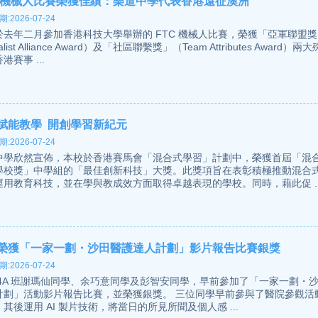
C 機械人比賽榮獲佳績：樂道中學代表香港遠征澳洲
:2026-07-24
於去年二月參加香港科技大學舉辦的 FTC 機械人比賽，榮獲「亞軍聯盟獎
alist Alliance Award）及「社區聯繫獎」（Team Attributes Award）
港賽事 ...
賦能教學 開創學習新紀元
:2026-07-24
中學欣然宣佈，本校於香港賽馬會「混合式學習」計劃中，榮獲首屆「混
學校獎」中學組的「最佳創新科技」大獎。此獎項旨在表彰積極推動混合
運用教育科技，並在學與教成效方面取得卓越表現的學校。同時，藉此促 ..
榮獲「一家一劃・沙田醫護達人計劃」影片報告比賽銀獎
:2026-07-24
 4A 班謝瑪仙同學、余巧意同學及彭智安同學，早前參加了「一家一劃・
計劃」活動影片報告比賽，並榮獲銀獎。 三位同學早前參與了醫院參觀活
其後運用 AI 製片技術，將當日的所見所聞及個人感 ...