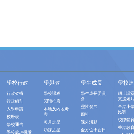
學校行政
學與教
學生成長
學校連
行政架構
學校課程
學生成長委員
網上課
會
支援短
行政組別
閱讀推廣
靈性發展
全港小
入學申請
本地及內地考
比賽
察
四社
校曆表
校際體
每月之星
課外活動
學校通告
香港教
功課之星
全方位學習日
學校處理投訴