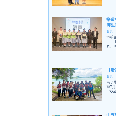
樂道
師生
發表日期
本校創
──「
希、周
【活
發表日期
為了
至7
（Out
中五