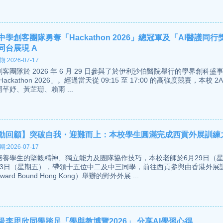
中學創客團隊勇奪「Hackathon 2026」總冠軍及「AI醫護同行
同台展現 A
:2026-07-17
客團隊於 2026 年 6 月 29 日參與了於伊利沙伯醫院舉行的學界創科盛
Hackathon 2026」。經過當天從 09:15 至 17:00 的高強度競賽，本校 2
芊妤、黃芷珊、賴雨 ...
動回顧】突破自我・迎難而上：本校學生圓滿完成西貢外展訓練
:2026-07-17
培養學生的堅毅精神、獨立能力及團隊協作技巧，本校老師於6月29日（
月3日（星期五），帶領十五位中二及中三同學，前往西貢參與由香港外展
ward Bound Hong Kong）舉辦的野外外展 ...
級李思欣同學踏足「學與教博覽2026」 分享AI學習心得