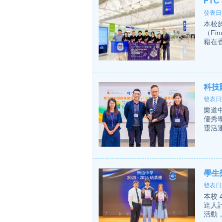
FT
發表日期
本校
（Fin
藉在香
科技
發表日期
樂道
優秀
靈活
學生
發表日期
本校
達人
活動，