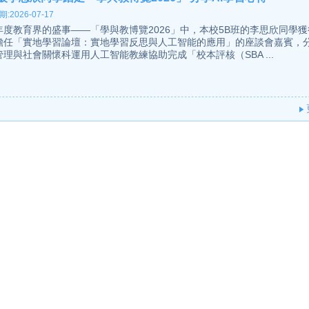
:2026-07-17
年度教育界的盛事——「學與教博覽2026」中，本校5B班的李思欣同學
擔任「實地學習論壇：實地學習反思與人工智能的應用」的座談會嘉賓，
管理與社會關懷科運用人工智能教練協助完成「校本評核（SBA ...