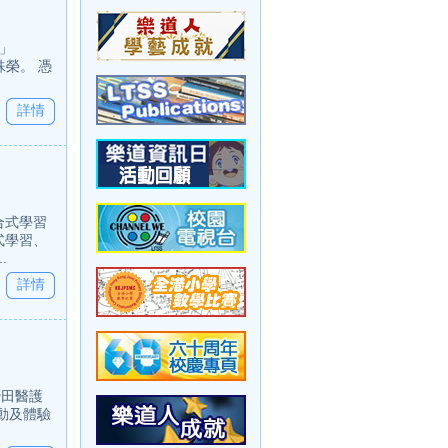
」
兩大殊榮。 憑
詳情
合式學習
式學習、
.
詳情
沙田醫護
動及體驗