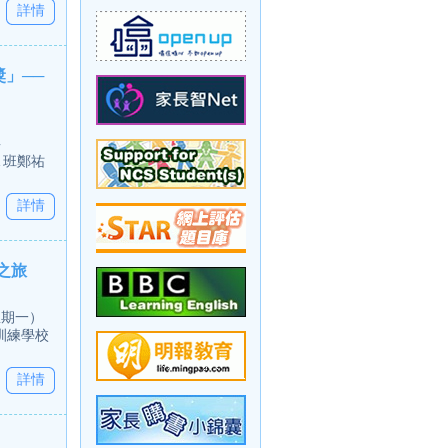
詳情
獎」──
事
A 班鄭祐
詳情
之旅
星期一）
訓練學校
詳情