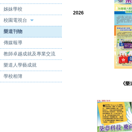
姊妹學校
2026
校園電視台
樂道刊物
傳媒報導
教師卓越成就及專業交流
樂道人學藝成就
學校相簿
《樂