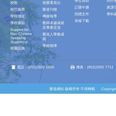
學生資助
同行
校歌
校園電視台
訂購午膳
家課
校巴服務
樂道刊物
招標文件
學科
學校地址
傳媒報導
表格下載
學校橫額
教師卓越成就
及專業交流
Support for
Non-Chinese
樂道人學藝成
Speaking
就
Student(s)
學校相簿
校園設施
電話：(852)2602 1000
傳真：(852)2692 7712
樂道網站‧版權所有‧不得轉載 Copyright © 2014-