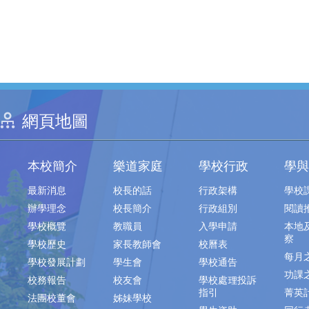
網頁地圖
本校簡介
樂道家庭
學校行政
學與
最新消息
校長的話
行政架構
學校
辦學理念
校長簡介
行政組別
閱讀
學校概覽
教職員
入學申請
本地
察
學校歷史
家長教師會
校曆表
每月
學校發展計劃
學生會
學校通告
功課
校務報告
校友會
學校處理投訴
指引
菁英
法團校董會
姊妹學校