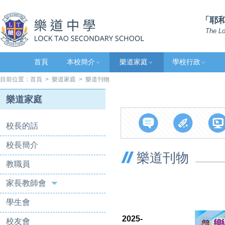
「耶和
The Lo
首頁
本校簡介
樂道家庭
學校行政
目前位置：
首頁
>
樂道家庭
> 樂道刊物
樂道家庭
校長的話
校長簡介
樂道刊物
教職員
家長教師會
學生會
2025-
校友會