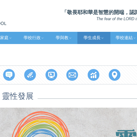
「敬畏耶和華是智慧的開端，認識至
The fear of the LORD i
家庭
學校行政
學與教
學生成長
學校連結
靈性發展