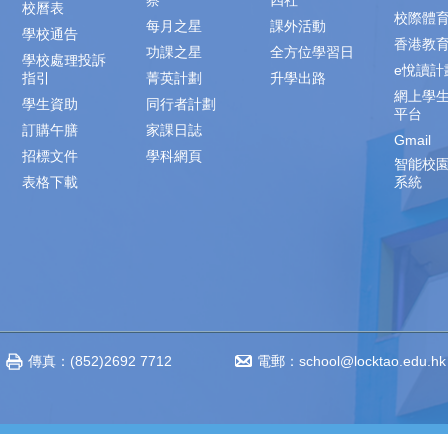
察
四社
校曆表
校際體
每月之星
課外活動
學校通告
香港教
功課之星
全方位學習日
學校處理投訴
e悅讀計
指引
菁英計劃
升學出路
網上學
學生資助
同行者計劃
平台
訂購午膳
家課日誌
Gmail
招標文件
學科網頁
智能校
表格下載
系統
傳真：(852)2692 7712
電郵：
school@locktao.edu.hk
‧不得轉載 Copyright © 2014-2023 www.locktao.edu.hk All rights