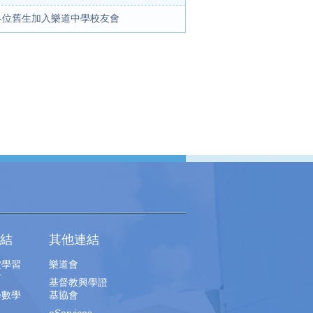
各位舊生加入樂道中學校友會
結
其他連結
堂學習
樂道會
片
基督教興學證
學數學
基協會