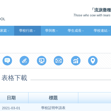
「流淚撒種的
Those who sow with tears 
家庭
學校行政
學與教
學生成長
學校連結
表格下載
日期
標題
學校証明申請表
2021-03-01