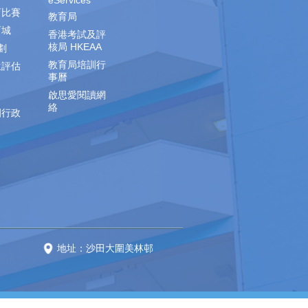
eServices
育比賽
教育局
育城
香港考試及評
核局 HKEAA
劃
教育局培訓行
生評估
事曆
啟思愛閱讀網
絡
園行政
地址：沙田大圍美林邨
 reserved.