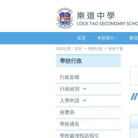
首頁
本校簡介
樂道
目前位置：
首頁
>
學校行政
> 表格下載
學校行政
行政架構
行政組別
入學申請
校曆表
學校通告
學校處理投訴指引