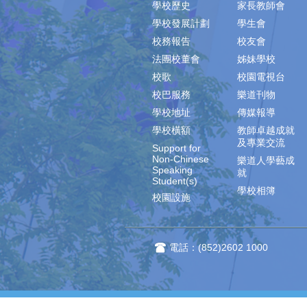
學校歷史
家長教師會
學校發展計劃
學生會
校務報告
校友會
法團校董會
姊妹學校
校歌
校園電視台
校巴服務
樂道刊物
學校地址
傳媒報導
學校橫額
教師卓越成就
及專業交流
Support for
Non-Chinese
樂道人學藝成
Speaking
就
Student(s)
學校相簿
校園設施
電話：(852)2602 1000
樂道網站‧版權所有