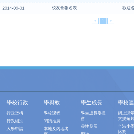
校友會報名表
歡迎
2014-09-01
<
1
>
學校行政
學與教
學生成長
學校連
行政架構
學校課程
學生成長委員
網上課
會
支援短
行政組別
閱讀推廣
靈性發展
全港小
入學申請
本地及內地考
比賽