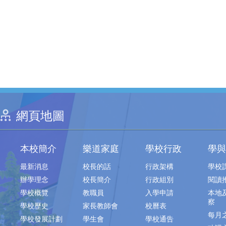
網頁地圖
本校簡介
樂道家庭
學校行政
學與
最新消息
校長的話
行政架構
學校
辦學理念
校長簡介
行政組別
閱讀
學校概覽
教職員
入學申請
本地
察
學校歷史
家長教師會
校曆表
每月
學校發展計劃
學生會
學校通告