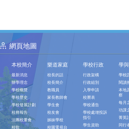
網頁地圖
本校簡介
樂道家庭
學校行政
學與
最新消息
校長的話
行政架構
學校
辦學理念
校長簡介
行政組別
閱讀
學校概覽
教職員
入學申請
本地
察
學校歷史
家長教師會
校曆表
每月
學校發展計劃
學生會
學校通告
功課
校務報告
校友會
學校處理投訴
指引
菁英
法團校董會
姊妹學校
學生資助
同行
校歌
校園電視台