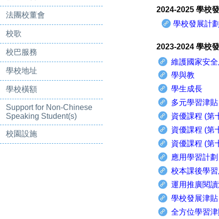
2024-2025 學
法團校董會
學校發展計
校歌
2023-2024 學
校巴服務
維護國家安全
學校地址
學與教
學生成長
學校橫額
多元學習津貼 
Support for Non-Chinese
Speaking Student(s)
資優課程 (第
資優課程 (第
校園設施
資優課程 (第
應用學習計劃
校本課後學習
運用推廣閱讀
學校發展津貼
全方位學習津