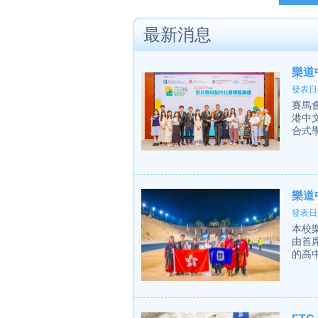
最新消息
樂道
發表日期
賽馬會
港中
合式
樂道
發表日期
本校樂
由首
的高中