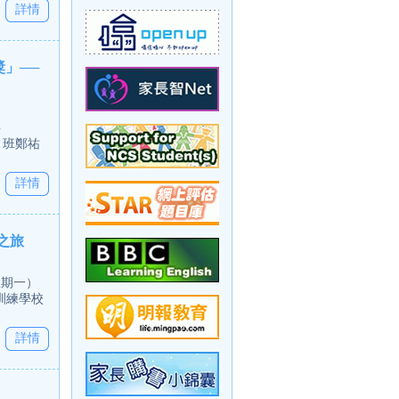
詳情
獎」──
事
A 班鄭祐
詳情
之旅
星期一）
訓練學校
詳情