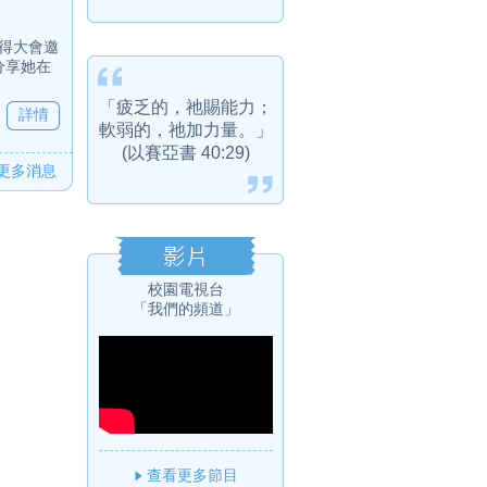
獲得大會邀
分享她在
「疲乏的，祂賜能力；
詳情
軟弱的，祂加力量。」
(以賽亞書 40:29)
更多消息
校園電視台
「我們的頻道」
查看更多節目