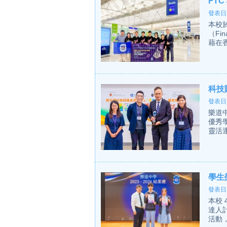
FT
發表日期
本校
（Fin
藉在香
科技
發表日期
樂道
優秀
靈活
學生
發表日期
本校
達人
活動，