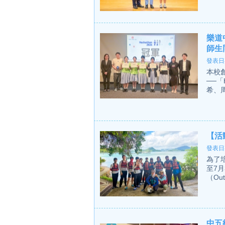
樂道
師生
發表日期
本校創
──「
希、周
【活
發表日期
為了
至7
（Out
中五