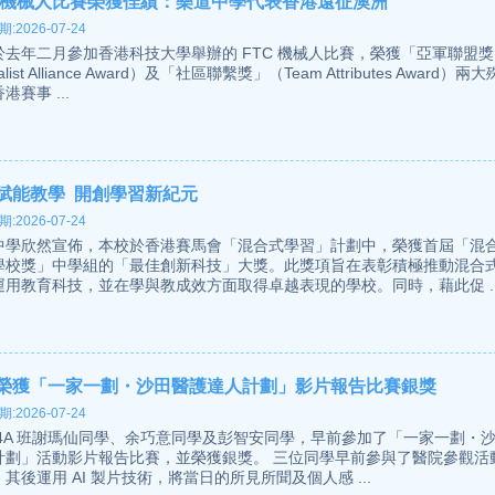
C 機械人比賽榮獲佳績：樂道中學代表香港遠征澳洲
:2026-07-24
於去年二月參加香港科技大學舉辦的 FTC 機械人比賽，榮獲「亞軍聯盟獎
alist Alliance Award）及「社區聯繫獎」（Team Attributes Award）
港賽事 ...
賦能教學 開創學習新紀元
:2026-07-24
中學欣然宣佈，本校於香港賽馬會「混合式學習」計劃中，榮獲首屆「混
學校獎」中學組的「最佳創新科技」大獎。此獎項旨在表彰積極推動混合
運用教育科技，並在學與教成效方面取得卓越表現的學校。同時，藉此促 ..
榮獲「一家一劃・沙田醫護達人計劃」影片報告比賽銀獎
:2026-07-24
 4A 班謝瑪仙同學、余巧意同學及彭智安同學，早前參加了「一家一劃・
計劃」活動影片報告比賽，並榮獲銀獎。 三位同學早前參與了醫院參觀活
其後運用 AI 製片技術，將當日的所見所聞及個人感 ...