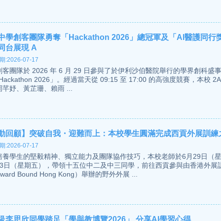
中學創客團隊勇奪「Hackathon 2026」總冠軍及「AI醫護同行
同台展現 A
:2026-07-17
客團隊於 2026 年 6 月 29 日參與了於伊利沙伯醫院舉行的學界創科盛
Hackathon 2026」。經過當天從 09:15 至 17:00 的高強度競賽，本校 2
芊妤、黃芷珊、賴雨 ...
動回顧】突破自我・迎難而上：本校學生圓滿完成西貢外展訓練
:2026-07-17
培養學生的堅毅精神、獨立能力及團隊協作技巧，本校老師於6月29日（
月3日（星期五），帶領十五位中二及中三同學，前往西貢參與由香港外展
ward Bound Hong Kong）舉辦的野外外展 ...
級李思欣同學踏足「學與教博覽2026」 分享AI學習心得