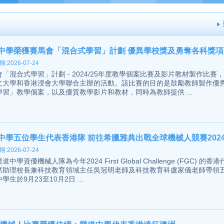
中學榮獲賽馬會「混合式學習」計劃 優異學校獎及勇奪各科獎項
:2026-07-24
「混合式學習」計劃 - 2024/25年度教學個案比賽及影片教材製作比賽
文大學和香港浸會大學聯合主辦的活動。該比賽的目的是鼓勵教師製作優
學習」教學個案，以及優質教學影片和教材，同時為教師提供 ...
中學五位學生代表香港隊 前往希臘雅典出戰全球機械人競賽2024 
:2026-07-24
道中學資優機械人隊為今年2024 First Global Challenge (FGC) 的
席助理校長兼科技教育領域主任吳冠明老師及科技教育科盧家儀老師帶領
學生於9月23至10月2日 ...