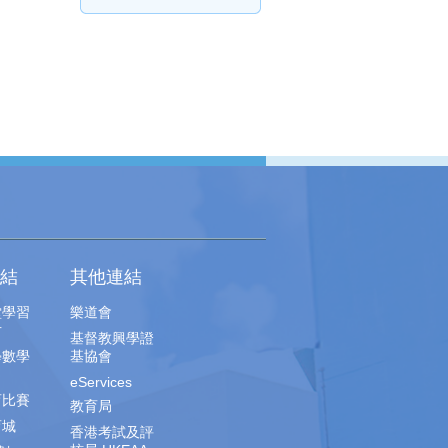
結
其他連結
堂學習
樂道會
片
基督教興學證
學數學
基協會
eServices
育比賽
教育局
育城
香港考試及評