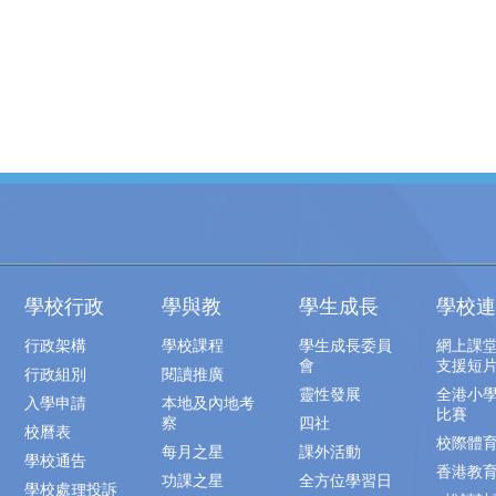
學校行政
學與教
學生成長
學校連
行政架構
學校課程
學生成長委員
網上課
會
支援短
行政組別
閱讀推廣
靈性發展
全港小
入學申請
本地及內地考
比賽
察
四社
校曆表
校際體
每月之星
課外活動
學校通告
香港教
功課之星
全方位學習日
學校處理投訴