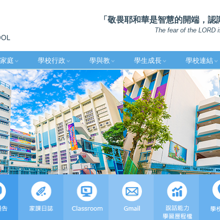
「敬畏耶和華是智慧的開端，認識至
The fear of the LORD i
家庭
學校行政
學與教
學生成長
學校連結