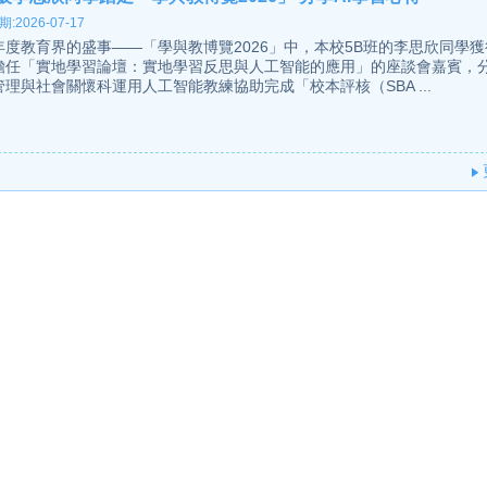
:2026-07-17
年度教育界的盛事——「學與教博覽2026」中，本校5B班的李思欣同學
擔任「實地學習論壇：實地學習反思與人工智能的應用」的座談會嘉賓，
管理與社會關懷科運用人工智能教練協助完成「校本評核（SBA ...