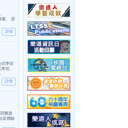
」
兩大殊榮。 憑
詳情
合式學習
式學習、
.
詳情
沙田醫護
動及體驗