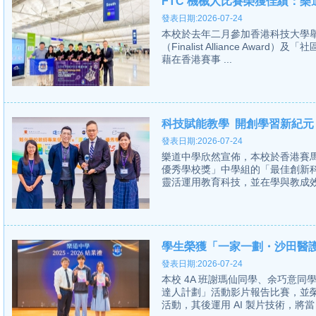
FTC 機械人比賽榮獲佳績：
發表日期:2026-07-24
本校於去年二月參加香港科技大學舉
（Finalist Alliance Award）
藉在香港賽事 ...
科技賦能教學 開創學習新紀元
發表日期:2026-07-24
樂道中學欣然宣佈，本校於香港賽
優秀學校獎」中學組的「最佳創新
靈活運用教育科技，並在學與教成效
學生榮獲「一家一劃・沙田醫
發表日期:2026-07-24
本校 4A 班謝瑪仙同學、余巧意
達人計劃」活動影片報告比賽，並
活動，其後運用 AI 製片技術，將當