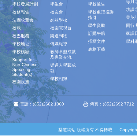
每月
學校發展計劃
學生會
學校通告
功課
校務報告
校友會
學校處理投訴
指引
菁英
法團校董會
姊妹學校
學生資助
同行
校歌
校園電視台
訂購午膳
家課
校巴服務
樂道刊物
招標文件
學科
學校地址
傳媒報導
表格下載
學校橫額
教師卓越成就
及專業交流
Support for
Non-Chinese
樂道人學藝成
Speaking
就
Student(s)
學校相簿
校園設施
電話：(852)2602 1000
傳真：(852)2692 7712
樂道網站‧版權所有‧不得轉載 Copyright © 2014-