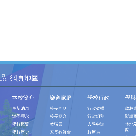
網頁地圖
本校簡介
樂道家庭
學校行政
學與
最新消息
校長的話
行政架構
學校
辦學理念
校長簡介
行政組別
閱讀
學校概覽
教職員
入學申請
本地
察
學校歷史
家長教師會
校曆表