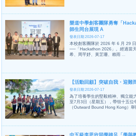
樂道中學創客團隊勇奪「Hacka
師生同台展現 A
發表日期:2026-07-17
本校創客團隊於 2026 年 6 月
──「Hackathon 2026」。經過當
希、周芊妤、黃芷珊、賴雨 ...
【活動回顧】突破自我・迎難
發表日期:2026-07-17
為了培養學生的堅毅精神、獨立能力
至7月3日（星期五），帶領十五
（Outward Bound Hong Kong
中五級李思欣同學踏足「學與教博