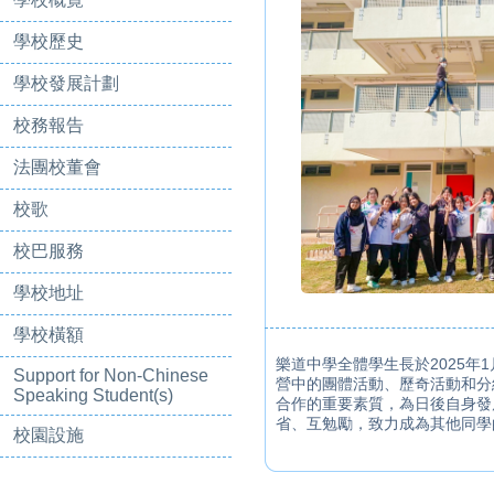
學校歷史
學校發展計劃
校務報告
法團校董會
校歌
校巴服務
學校地址
學校橫額
樂道中學全體學生長於2025
Support for Non-Chinese
營中的團體活動、歷奇活動和分
Speaking Student(s)
合作的重要素質，為日後自身發
省、互勉勵，致力成為其他同學
校園設施