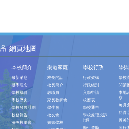
網頁地圖
本校簡介
樂道家庭
學校行政
學與
最新消息
校長的話
行政架構
學校
辦學理念
校長簡介
行政組別
閱讀
學校概覽
教職員
入學申請
本地
察
學校歷史
家長教師會
校曆表
每月
學校發展計劃
學生會
學校通告
功課
校務報告
校友會
學校處理投訴
指引
菁英
法團校董會
姊妹學校
學生資助
同行