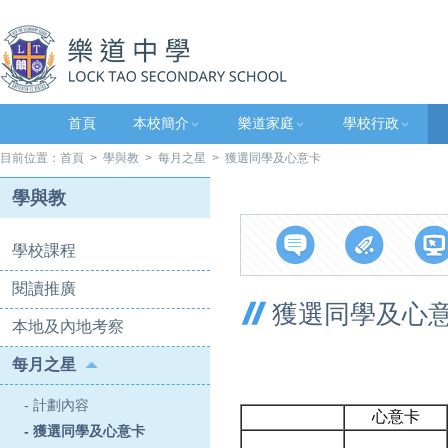
首頁
本校簡介
樂道家庭
學校行政
目前位置：
首頁
>
學與教
>
每月之星
> 獲選同學及心意卡
學與教
學校課程
閱讀推廣
獲選同學及心
本地及內地考察
每月之星
- 計劃內容
心意卡
- 獲選同學及心意卡