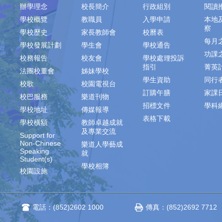
辦學理念
校長簡介
行政組別
閱讀
學校概覽
教職員
入學申請
本地
察
學校歷史
家長教師會
校曆表
每月
學校發展計劃
學生會
學校通告
功課
校務報告
校友會
學校處理投訴
指引
菁英
法團校董會
姊妹學校
學生資助
同行
校歌
校園電視台
訂購午膳
家課
校巴服務
樂道刊物
招標文件
學科
學校地址
傳媒報導
表格下載
學校橫額
教師卓越成就
及專業交流
Support for
Non-Chinese
樂道人學藝成
Speaking
就
Student(s)
學校相簿
校園設施
電話：(852)2602 1000
傳真：(852)2692 7712