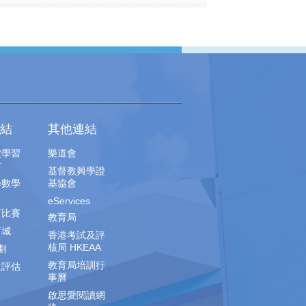
結
其他連結
堂學習
樂道會
片
基督教興學證
學數學
基協會
eServices
育比賽
教育局
育城
香港考試及評
核局 HKEAA
劃
教育局培訓行
生評估
事曆
啟思愛閱讀網