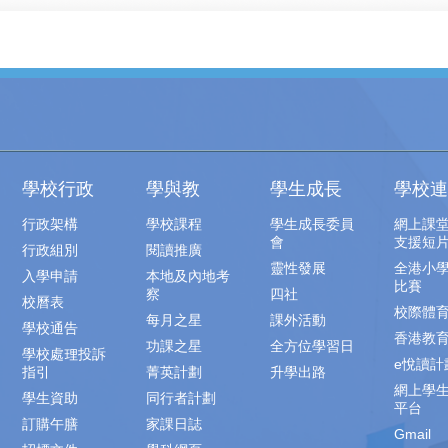
學校行政
學與教
學生成長
學校連
行政架構
學校課程
學生成長委員
網上課
會
支援短
行政組別
閱讀推廣
靈性發展
全港小
入學申請
本地及內地考
比賽
察
四社
校曆表
校際體
每月之星
課外活動
學校通告
香港教
功課之星
全方位學習日
學校處理投訴
e悅讀計
指引
菁英計劃
升學出路
網上學
學生資助
同行者計劃
平台
訂購午膳
家課日誌
Gmail