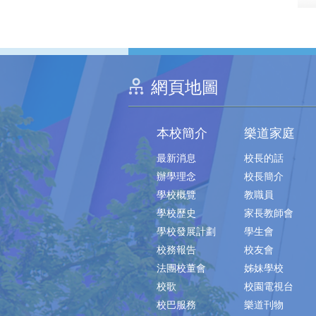
網頁地圖
本校簡介
樂道家庭
最新消息
校長的話
辦學理念
校長簡介
學校概覽
教職員
學校歷史
家長教師會
學校發展計劃
學生會
校務報告
校友會
法團校董會
姊妹學校
校歌
校園電視台
校巴服務
樂道刊物