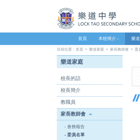
首頁
本校簡介
樂道
目前位置：
首頁
>
樂道家庭
>
家長教師會
> 委
樂道家庭
校長的話
校長簡介
教職員
家長教師會
- 會務報告
- 委員名單