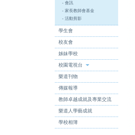
- 會訊
- 家長教師會基金
- 活動剪影
學生會
校友會
姊妹學校
校園電視台
樂道刊物
傳媒報導
教師卓越成就及專業交流
樂道人學藝成就
學校相簿