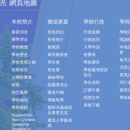
網頁地圖
本校簡介
樂道家庭
學校行政
學與
最新消息
校長的話
行政架構
學校
辦學理念
校長簡介
行政組別
閱讀
學校概覽
教職員
入學申請
本地
察
學校歷史
家長教師會
校曆表
每月
學校發展計劃
學生會
學校通告
功課
校務報告
校友會
學校處理投訴
指引
菁英
法團校董會
姊妹學校
學生資助
同行
校歌
校園電視台
訂購午膳
家課
校巴服務
樂道刊物
招標文件
學科
學校地址
傳媒報導
表格下載
學校橫額
教師卓越成就
及專業交流
Support for
Non-Chinese
樂道人學藝成
Speaking
就
Student(s)