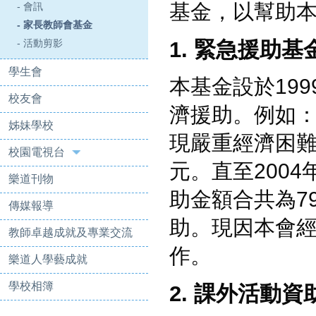
基金，以幫助
- 會訊
- 家長教師會基金
- 活動剪影
1. 緊急援助基
學生會
本基金設於19
校友會
濟援助。例如
姊妹學校
現嚴重經濟困難
校園電視台
元。直至200
樂道刊物
助金額合共為7
傳媒報導
助。現因本會
教師卓越成就及專業交流
作。
樂道人學藝成就
學校相簿
2. 課外活動資