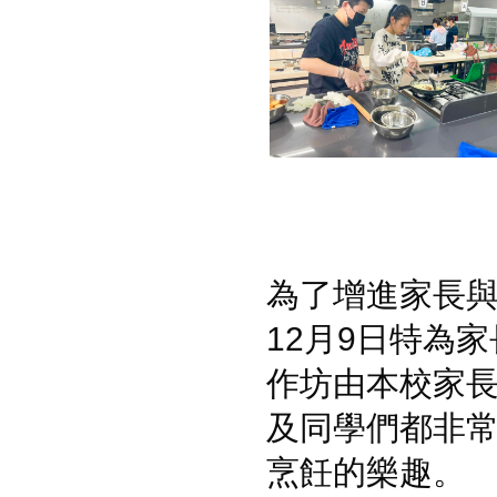
為了
增
進家長
12月9日特為
作坊由本校家
及同學們都非
烹飪的樂趣。