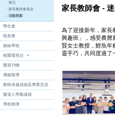
- 會訊
家長教師會 -
- 家長教師會基金
- 活動剪影
學生會
為了迎接新年，家長教
校友會
興趣班」，感受農曆
賢女士教授，鯉魚年
姊妹學校
靈手巧，共同度過了
校園電視台
樂道刊物
傳媒報導
教師卓越成就及專業交流
樂道人學藝成就
學校相簿