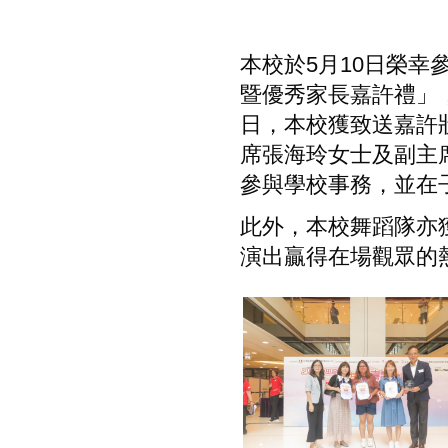
本校於5月10日榮
暨優秀家長嘉許禮」
日，本校獲致送嘉許
席張海玲女士及副主
參與學校事務，並在
此外，本校舞蹈隊亦
演出贏得在場觀眾的