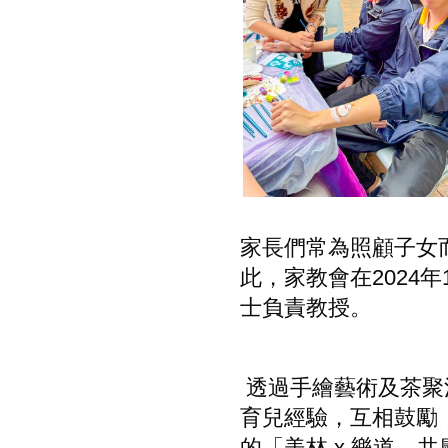
家長們
常為
照顧
子女
此，家教會在2024年
士
負責
教授
。
透過手繪藝術
及
茶聚
育兒經驗，互相鼓勵
的
「美林 x 樂道
共