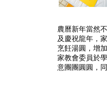
農曆新年當然
及慶祝龍年，家
烹飪湯圓，增
家教會委員於
意團團圓圓，