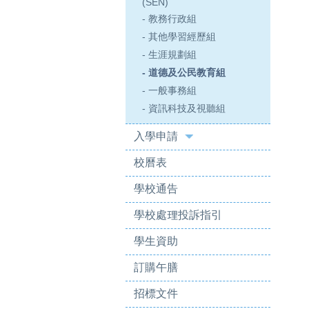
(SEN)
- 教務行政組
- 其他學習經歷組
- 生涯規劃組
- 道德及公民教育組
- 一般事務組
- 資訊科技及視聽組
入學申請
校曆表
學校通告
學校處理投訴指引
學生資助
訂購午膳
招標文件