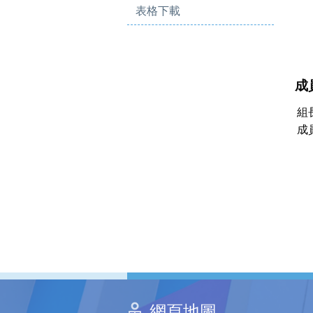
表格下載
成
組
成
網頁地圖