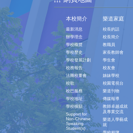
本校簡介
樂道家庭
最新消息
校長的話
辦學理念
校長簡介
學校概覽
教職員
學校歷史
家長教師會
學校發展計劃
學生會
校務報告
校友會
法團校董會
姊妹學校
校歌
校園電視台
校巴服務
樂道刊物
學校地址
傳媒報導
學校橫額
教師卓越成就
及專業交流
Support for
Non-Chinese
樂道人學藝成
Speaking
就
Student(s)
學校相簿