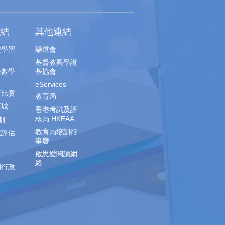
結
其他連結
堂學習
樂道會
片
基督教興學證
學數學
基協會
eServices
育比賽
教育局
育城
香港考試及評
核局 HKEAA
劃
教育局培訓行
生評估
事曆
啟思愛閱讀網
絡
園行政