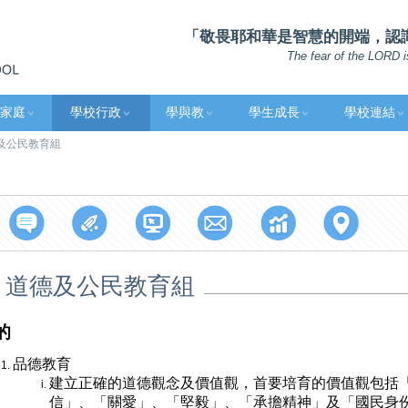
「敬畏耶和華是智慧的開端，認識至
The fear of the LORD i
家庭
學校行政
學與教
學生成長
學校連結
及公民教育組
道德及公民教育組
的
品德教育
建立正確的道德觀念及價值觀，首要培育的價值觀包括
信」、「關愛」、「堅毅」、「承擔精神」及「國民身