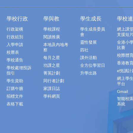
學校行政
學與教
學生成長
學校連
行政架構
學校課程
學生成長委員
網上課
會
支援短
行政組別
閱讀推廣
靈性發展
全港小
入學申請
本地及內地考
比賽
察
四社
校曆表
校際體
每月之星
課外活動
學校通告
香港教
功課之星
全方位學習日
學校處理投訴
e悅讀計
指引
菁英計劃
升學出路
網上學
學生資助
同行者計劃
平台
訂購午膳
家課日誌
Gmail
招標文件
學科網頁
智能校
表格下載
系統