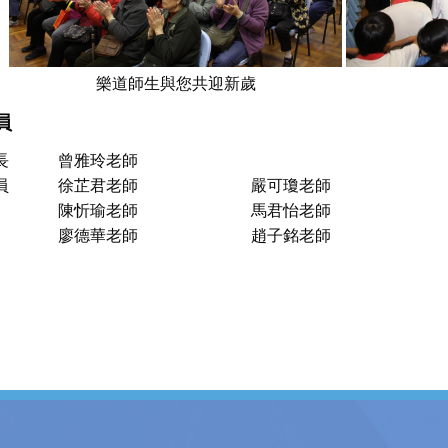
樂道師生與您共迎新歲
員
長
曾雅玲老師
員
徐芷君老師
嚴可瓊老師
陳忻瑜老師
馬君怡老師
廖德華老師
趙子銘老師