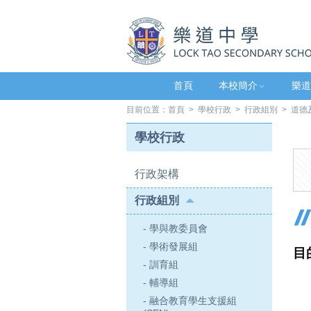
首頁
本校簡介
樂道
目前位置：
首頁
>
學校行政
>
行政組別
> 道德
學校行政
行政架構
行政組別
- 學與教委員會
- 學術發展組
目
- 訓育組
- 輔導組
- 融合教育學生支援組