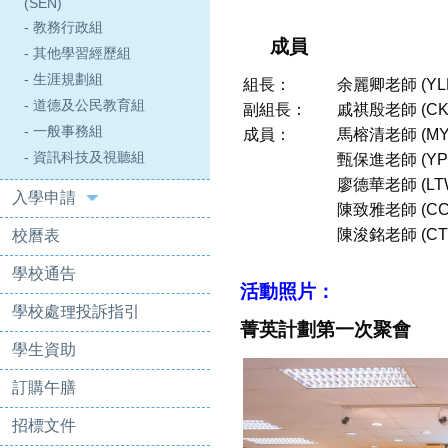
(SEN)
- 教務行政組
成員
- 其他學習經歷組
- 生涯規劃組
組長：
余麗卿老師 (YL
- 道德及公民教育組
副組長：
戚祺殷老師 (CK
- 一般事務組
成員：
馬榕清老師 (MY
- 資訊科技及視聽組
甄保進老師 (YP
廖德華老師 (
LT
入學申請
陳致雅老師
(
C
陳浚銘老師
(
CT
校曆表
學校通告
活動照片：
學校處理投訴指引
菁英計劃第一次聚會
學生資助
訂購午膳
招標文件