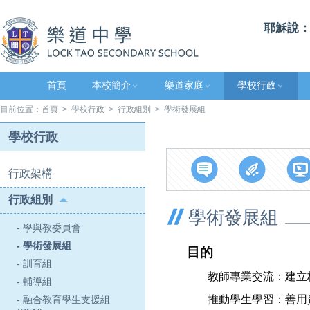
耶穌說：
首頁
本校簡介
樂道家庭
學校行政
目前位置：
首頁
>
學校行政
>
行政組別
> 學術發展組
學校行政
行政架構
行政組別
學術發展組
- 學與教委員會
- 學術發展組
目的
- 訓育組
教師專業交流：建立
- 輔導組
推動學生學習：善用
- 融合教育學生支援組