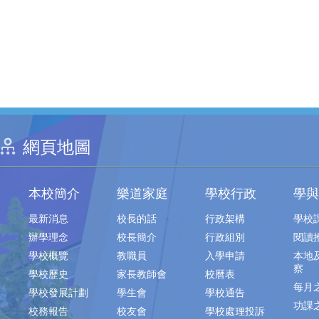
網頁地圖
本校簡介
樂道家庭
學校行政
學與
最新消息
校長的話
行政架構
學校
辦學理念
校長簡介
行政組別
閱讀
學校概覽
教職員
入學申請
本地
察
學校歷史
家長教師會
校曆表
每月
學校發展計劃
學生會
學校通告
功課
校務報告
校友會
學校處理投訴