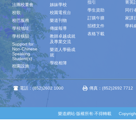
指引
菁英
法團校董會
姊妹學校
學生資助
同行
校歌
校園電視台
訂購午膳
家課
校巴服務
樂道刊物
招標文件
學科
學校地址
傳媒報導
表格下載
學校橫額
教師卓越成就
及專業交流
Support for
Non-Chinese
樂道人學藝成
Speaking
就
Student(s)
學校相簿
校園設施
電話：(852)2602 1000
傳真：(852)2692 7712
樂道網站‧版權所有‧不得轉載 Copyright © 2014-